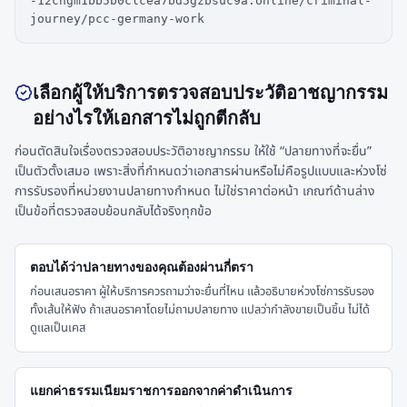
-12cngm1bb5b0clcea7bd5gzbsuc9a.online/criminal-
journey/pcc-germany-work
เลือกผู้ให้บริการตรวจสอบประวัติอาชญากรรม
อย่างไรให้เอกสารไม่ถูกตีกลับ
ก่อนตัดสินใจเรื่องตรวจสอบประวัติอาชญากรรม ให้ใช้ “ปลายทางที่จะยื่น”
เป็นตัวตั้งเสมอ เพราะสิ่งที่กำหนดว่าเอกสารผ่านหรือไม่คือรูปแบบและห่วงโซ่
การรับรองที่หน่วยงานปลายทางกำหนด ไม่ใช่ราคาต่อหน้า เกณฑ์ด้านล่าง
เป็นข้อที่ตรวจสอบย้อนกลับได้จริงทุกข้อ
ตอบได้ว่าปลายทางของคุณต้องผ่านกี่ตรา
ก่อนเสนอราคา ผู้ให้บริการควรถามว่าจะยื่นที่ไหน แล้วอธิบายห่วงโซ่การรับรอง
ทั้งเส้นให้ฟัง ถ้าเสนอราคาโดยไม่ถามปลายทาง แปลว่ากำลังขายเป็นชิ้น ไม่ได้
ดูแลเป็นเคส
แยกค่าธรรมเนียมราชการออกจากค่าดำเนินการ