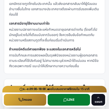
เอกอัครราชทูตไทยในประเทศนั้น แล้วส่งเอกสารกลับมาให้ผู้รับมอบ
อำนาจยื่นในไทย เอกสารบางประเทศอาจต้องผ่านการรับรองเพิ่มเติม
ก่อนใช้
เอกสารมีอายุใช้งานนานเท่าใด
หน่วยงานปลายทางแต่ละแห่งกำหนดอายุเอกสารต่างกัน (โดยทั่วไป
มักอยู่ในช่วงไม่กี่เดือนนับจากวันออก) จึงควรยืนยันข้อกำหนดกับ
หน่วยงานหรือสถานทูตที่จะยื่นก่อนเริ่มดำเนินการ
ถ้าเคยมีคดีแต่ศาลยกฟ้อง จะแสดงในเอกสารหรือไม่
การบันทึกและการแสดงผลเป็นดุลพินิจของหน่วยงานผู้ออกเอกสาร
ตามระเบียบที่ใช้บังคับอยู่ ไม่สามารถระบุล่วงหน้าได้แน่นอน หากมีข้อ
กังวลเฉพาะกรณี แนะนำให้ปรึกษาทนายความก่อนยื่น
คำถามที่พบบ่อย — ใช้ยื่นสมัครงานและใบ
จ.–ส.
09:00–18:00
|
ขอใบเสนอราคา
ฟรี
ตอบใน
15
นาที
อนุญาตทำงาน
โทรเลย
LINE
สำหรับผู้ที่ต้องใช้เอกสารประกอบการสมัครงาน ขอใบอนุญาตทำงาน หรือขึ้น
แผนก
ทะเบียนวิชาชีพ