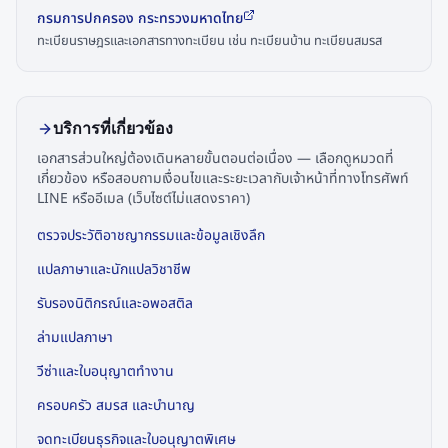
กรมการปกครอง กระทรวงมหาดไทย
ทะเบียนราษฎรและเอกสารทางทะเบียน เช่น ทะเบียนบ้าน ทะเบียนสมรส
บริการที่เกี่ยวข้อง
เอกสารส่วนใหญ่ต้องเดินหลายขั้นตอนต่อเนื่อง — เลือกดูหมวดที่
เกี่ยวข้อง หรือสอบถามเงื่อนไขและระยะเวลากับเจ้าหน้าที่ทางโทรศัพท์
LINE หรืออีเมล (เว็บไซต์ไม่แสดงราคา)
ตรวจประวัติอาชญากรรมและข้อมูลเชิงลึก
แปลภาษาและนักแปลวิชาชีพ
รับรองนิติกรณ์และอพอสติล
ล่ามแปลภาษา
วีซ่าและใบอนุญาตทำงาน
ครอบครัว สมรส และบำนาญ
จดทะเบียนธุรกิจและใบอนุญาตพิเศษ