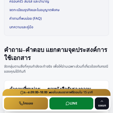
ครอบครัว สมรส และบำนาญ
จดทะเบียนธุรกิจและใบอนุญาตพิเศษ
คำถามที่พบบ่อย (FAQ)
บทความและคู่มือ
คำถาม–คำตอบ แยกตามจุดประสงค์การ
ใช้เอกสาร
จัดกลุ่มตามสิ่งที่คุณกำลังจะทำจริง เพื่อให้อ่านเฉพาะส่วนที่เกี่ยวข้องกับกรณี
ของคุณได้ทันที
คำถามที่พบบ่อย — ขอหนังสือรับรองความ
จ.–ส.
09:00–18:00
|
ขอใบเสนอราคา
ฟรี
ตอบใน
15
นาที
ประพฤติ
รวมคำถามของผู้ที่กำลังจะขอเอกสารตรวจประวัติอาชญากรรมเป็นครั้งแรก
โทรเลย
LINE
แผนก
พร้อมคำตอบตามขั้นตอนของหน่วยงานราชการ