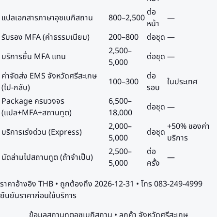
ต่อ
แปลเอกสารภาษาอุซเบกิสถาน
800
–
2,500
—
หน้า
รับรอง MFA (ค่าธรรมเนียม)
200
–
800
ต่อชุด
—
2,500
–
บริการยื่น MFA แทน
ต่อชุด
—
5,000
ค่าจัดส่ง EMS จังหวัดศรีสะเกษ
ต่อ
100
–
300
ในประเทศ
(ไป-กลับ)
รอบ
Package ครบวงจร
6,500
–
ต่อชุด
—
(แปล+MFA+สถานทูต)
18,000
2,000
–
+50% ของค่า
บริการเร่งด่วน (Express)
ต่อชุด
5,000
บริการ
2,500
–
ต่อ
นัดล่ามไปสถานทูต (ถ้าจำเป็น)
—
5,000
ครั้ง
ราคาอ้างอิง
THB
• ถูกต้องถึง
2026-12-31
• โทร 083-249-4999
ยืนยันราคาก่อนใช้บริการ
ข้อมูลสถานทูตอุซเบกิสถาน • ลูกค้า จังหวัดศรีสะเกษ