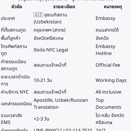
หัวข้อ
รายละเอียด
หมายเหตุ
🇺🇿 อุซเบกิสถาน
ประเทศ
Embassy
(Uzbekistan)
ที่ตั้งสถานทูต
กรุงเทพฯ (สาทร)
ถนนสาทรใต้
พื้นที่ลูกค้า
จังหวัดศรีสะเกษ
จังหวัด
โทรศัพท์สถาน
Embassy
ติดต่อ NYC Legal
ทูต
Hotline
ค่าธรรมเนียม
สอบถามเจ้าหน้าที่
Official Fee
สถานทูต
ระยะเวลาดำเนิน
10-21 วัน
Working Days
การ
ค่าบริการ NYC
สอบถามเจ้าหน้าที่
All-inclusive
Apostille, Uzbek/Russian
Top
เอกสารยอดนิยม
Translation
Documents
รวมเวลาส่ง
ไป-กลับ จังหวัด
+2-3 วัน
EMS
ศรีสะเกษ
ช่องทางติดต่อ
LINE @NYCLI / 02-114-7521
24/7