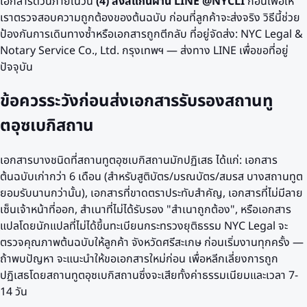
เอกสารด่วนภายในวัน
(4) ส่งสแกนผ่าน LINE @NYCLI
ก่อนเพื่อให้
เราตรวจสอบความถูกต้องของต้นฉบับ ก่อนที่ลูกค้าจะส่งจริง วิธีนี้ช่วย
ป้องกันการเดินทางซ้ำหรือเอกสารถูกตีกลับ ที่อยู่จัดส่ง: NYC Legal &
Notary Service Co., Ltd. กรุงเทพฯ — ส่งทาง LINE เพื่อขอที่อยู่
ปัจจุบัน
ข้อควรระวังก่อนส่งเอกสารรับรองสถานทู
ต
อุซเบกิสถาน
เอกสารบางชนิดที่สถานทูต
อุซเบกิสถาน
มักปฏิเสธ ได้แก่: เอกสาร
ต้นฉบับเก่ากว่า 6 เดือน (สำหรับสูติบัตร/มรณบัตร/สมรส บางสถานทูต
ยอมรับนานกว่านั้น), เอกสารที่ขาดตราประทับสำคัญ, เอกสารที่ไม่มีลาย
เซ็นเจ้าหน้าที่ออก, สำเนาที่ไม่ได้รับรอง "สำเนาถูกต้อง", หรือเอกสาร
แปลโดยนักแปลที่ไม่ได้ขึ้นทะเบียนกระทรวงยุติธรรม NYC Legal จะ
ตรวจคุณภาพต้นฉบับให้ลูกค้า
จังหวัดศรีสะเกษ
ก่อนเริ่มงานทุกครั้ง —
ถ้าพบปัญหา จะแนะนำให้ขอเอกสารใหม่ก่อน เพื่อหลีกเลี่ยงการถูก
ปฏิเสธโดยสถานทูต
อุซเบกิสถาน
ซึ่งจะเสียทั้งค่าธรรมเนียมและเวลา 7-
14 วัน