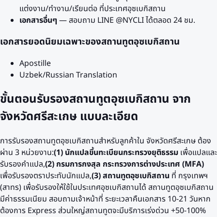
แต่งงาน/ทำงาน/เรียนต่อ ที่ประเทศ
อุซเบกิสถาน
เอกสารอื่นๆ
— สอบถาม LINE @NYCLI ได้ตลอด 24 ชม.
เอกสารยอดนิยมเฉพาะของสถานทูต
อุซเบกิสถาน
Apostille
Uzbek/Russian Translation
ขั้นตอนรับรองสถานทูต
อุซเบกิสถาน
จาก
จังหวัดศรีสะเกษ
แบบละเอียด
การรับรองสถานทูต
อุซเบกิสถาน
สำหรับลูกค้าใน
จังหวัดศรีสะเกษ
ต้อง
ผ่าน 3 หน่วยงาน:
(1) นักแปลขึ้นทะเบียนกระทรวงยุติธรรม
เพื่อแปลและ
รับรองคำแปล,
(2) กรมการกงสุล กระทรวงการต่างประเทศ (MFA)
เพื่อรับรองตราประทับนักแปล,
(3) สถานทูต
อุซเบกิสถาน
ที่
กรุงเทพฯ
(สาทร)
เพื่อรับรองให้ใช้ในประเทศ
อุซเบกิสถาน
ได้ สถานทูต
อุซเบกิสถาน
มีค่าธรรมเนียม
สอบถามเจ้าหน้าที่
ระยะเวลาคืนเอกสาร
10-21 วัน
หาก
ต้องการ Express ส่วนใหญ่สถานทูตจะมีบริการเร่งด่วน +50-100%