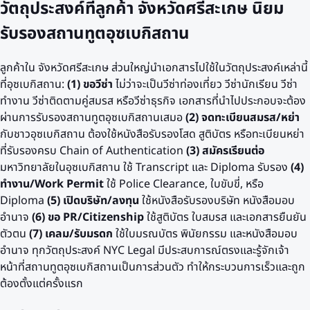
วัตถุประสงค์ที่ลูกค้า
จังหวัดศรีสะเกษ
นิยม
รับรองสถานทูต
อุซเบกิสถาน
ลูกค้าใน
จังหวัดศรีสะเกษ
ส่วนใหญ่นำเอกสารไปใช้ในวัตถุประสงค์เหล่านี้
ที่
อุซเบกิสถาน
:
(1) ขอวีซ่า
ไม่ว่าจะเป็นวีซ่าท่องเที่ยว วีซ่านักเรียน วีซ่า
ทำงาน วีซ่าติดตามคู่สมรส หรือวีซ่าธุรกิจ เอกสารที่นำไปประกอบจะต้อง
ผ่านการรับรองสถานทูต
อุซเบกิสถาน
เสมอ
(2) จดทะเบียนสมรส/หย่า
กับชาว
อุซเบกิสถาน
ต้องใช้หนังสือรับรองโสด สูติบัตร หรือทะเบียนหย่า
ที่รับรองครบ Chain of Authentication
(3) สมัครเรียนต่อ
มหาวิทยาลัยใน
อุซเบกิสถาน
ใช้ Transcript และ Diploma รับรอง
(4)
ทำงาน/Work Permit
ใช้ Police Clearance, ใบขับขี่, หรือ
Diploma
(5) เปิดบริษัท/ลงทุน
ใช้หนังสือรับรองบริษัท หนังสือมอบ
อำนาจ
(6) ขอ PR/Citizenship
ใช้สูติบัตร ใบสมรส และเอกสารยืนยัน
ตัวตน
(7) เคลม/รับมรดก
ใช้ใบมรณบัตร พินัยกรรม และหนังสือมอบ
อำนาจ ทุกวัตถุประสงค์ NYC Legal มีประสบการณ์ตรงและรู้จักเจ้า
หน้าที่สถานทูต
อุซเบกิสถาน
เป็นการส่วนตัว ทำให้กระบวนการเร็วและถูก
ต้องตั้งแต่ครั้งแรก