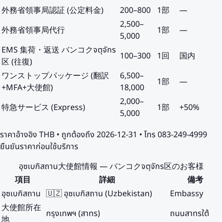
外務省領事局認証 (公定料金)
200
–
800
1部
—
2,500
–
外務省領事局代行
1部
—
5,000
EMS 集荷・返送 バンコクจตุจักร
100
–
300
1回
国内
区 (往復)
ワンストップパッケージ (翻訳
6,500
–
1部
—
+MFA+大使館)
18,000
2,000
–
特急サービス (Express)
1部
+50%
5,000
ราคาอ้างอิง
THB
• ถูกต้องถึง
2026-12-31
• โทร 083-249-4999
ยืนยันราคาก่อนใช้บริการ
อุซเบกิสถาน大使館情報 — バンコクจตุจักร区のお客様
項目
詳細
備考
อุซเบกิสถาน
🇺🇿 อุซเบกิสถาน (Uzbekistan)
Embassy
大使館所在
กรุงเทพฯ (สาทร)
ถนนสาทรใต้
地