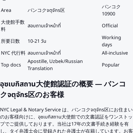
バンコク
Area
バンコクจตุจักร区
10900
大使館手数
สอบถามเจ้าหน้าที่
Official
料
Working
所要日数
10-21 วัน
days
NYC 代行料
สอบถามเจ้าหน้าที่
All-inclusive
Apostille, Uzbek/Russian
Top docs
Popular
Translation
อุซเบกิสถาน大使館認証の概要 — バンコ
クจตุจักร区のお客様
NYC Legal & Notary Service は、バンコクจตุจักร区にお住まい
のお客様向けに、อุซเบกิสถาน大使館での文書認証をワンストッ
プでご提供しております。当社は17年の文書手続き経験を有
し、タイ弁護士会に登録された弁護士が在籍しています。お客