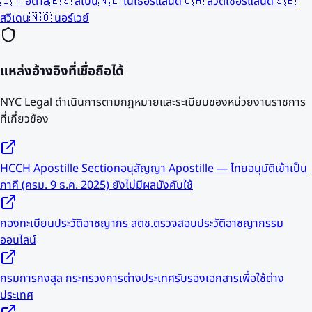
🇮🇹
อิตาลี
🇪🇸
สเปน
🇳🇱
เนเธอร์แลนด์
🇨🇭
สวิตเซอร์แลนด์
🇸🇪
สวีเดน
🇳🇴
นอร์เวย์
แหล่งอ้างอิงที่เชื่อถือได้
NYC Legal ดำเนินการตามกฎหมายและระเบียบของหน่วยงานราชการ
ที่เกี่ยวข้อง
HCCH Apostille Section
อนุสัญญา Apostille — ไทยอนุมัติเข้าเป็น
ภาคี (ครม. 9 ธ.ค. 2025) ยังไม่มีผลบังคับใช้
กองทะเบียนประวัติอาชญากร สตช.
ตรวจสอบประวัติอาชญากรรม
ออนไลน์
กรมการกงสุล กระทรวงการต่างประเทศ
รับรองเอกสารเพื่อใช้ต่าง
ประเทศ