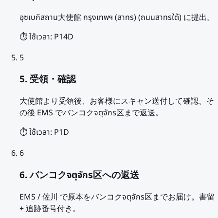
อุซเบกิสถาน大使館 กรุงเทพฯ (สาทร) (ถนนสาทรใต้) に提出。
⏱️ ใช้เวลา:
P14D
5
5. 受領・確認
大使館より受領後、お客様にスキャン送付して確認、そ
の後 EMS でバンコクจตุจักร区まで返送。
⏱️ ใช้เวลา:
P1D
6
6. バンコクจตุจักร区への返送
EMS / 佐川 で原本をバンコクจตุจักร区までお届け。書留
+ 追跡番号付き。