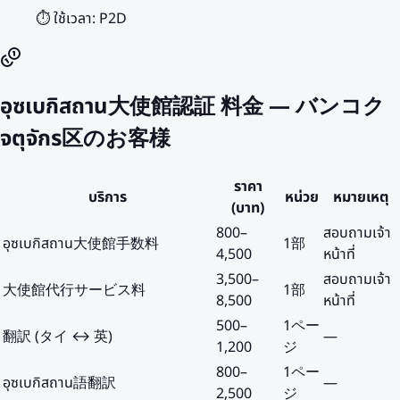
⏱️ ใช้เวลา:
P2D
อุซเบกิสถาน大使館認証 料金 — バンコク
จตุจักร区のお客様
ราคา
บริการ
หน่วย
หมายเหตุ
(บาท)
800
–
สอบถามเจ้า
อุซเบกิสถาน大使館手数料
1部
4,500
หน้าที่
3,500
–
สอบถามเจ้า
大使館代行サービス料
1部
8,500
หน้าที่
500
–
1ペー
翻訳 (タイ ↔ 英)
—
1,200
ジ
800
–
1ペー
อุซเบกิสถาน語翻訳
—
2,500
ジ