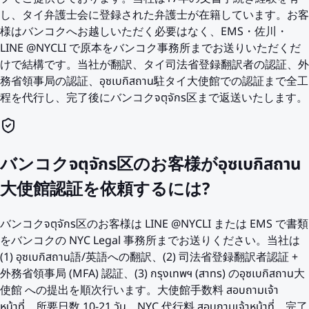
し、タイ弁護士会に登録された弁護士が在籍しています。お客
様はバンコクへお越しいただく必要はなく、EMS・佐川・
LINE @NYCLI で原本をバンコク事務所までお送りいただくだ
けで結構です。当社が翻訳、タイ司法省登録翻訳者の認証、外
務省領事局の認証、อุซเบกิสถาน駐タイ大使館での認証まで全工
程を代行し、完了後にバンコクจตุจักร区まで返送いたします。
バンコクจตุจักร区のお客様がอุซเบกิสถาน
大使館認証を依頼するには?
バンコクจตุจักร区のお客様は LINE @NYCLI または EMS で書類
をバンコクの NYC Legal 事務所までお送りください。当社は
(1) อุซเบกิสถาน語/英語への翻訳、(2) 司法省登録翻訳者認証 +
外務省領事局 (MFA) 認証、(3) กรุงเทพฯ (สาทร) のอุซเบกิสถาน大
使館 への提出を順次行います。大使館手数料 สอบถามเจ้า
หน้าที่、所要日数 10-21 วัน、NYC 代行料 สอบถามเจ้าหน้าที่。完了