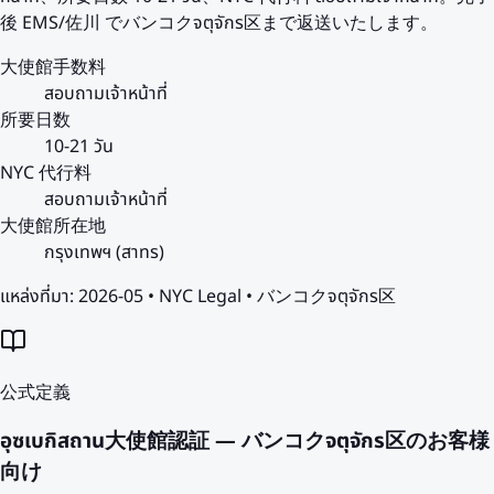
後 EMS/佐川 でバンコクจตุจักร区まで返送いたします。
大使館手数料
สอบถามเจ้าหน้าที่
所要日数
10-21 วัน
NYC 代行料
สอบถามเจ้าหน้าที่
大使館所在地
กรุงเทพฯ (สาทร)
แหล่งที่มา:
2026-05 • NYC Legal • バンコクจตุจักร区
公式定義
อุซเบกิสถาน大使館認証 — バンコクจตุจักร区のお客様
向け