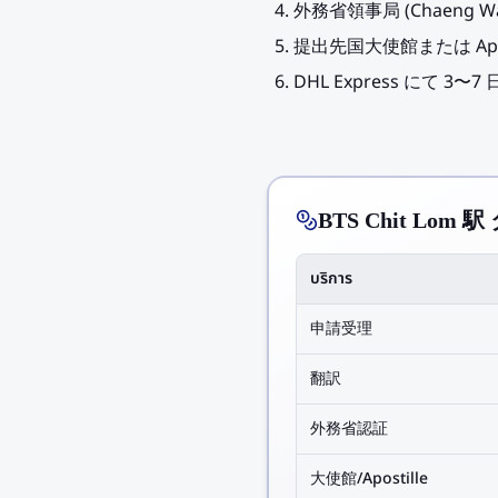
外務省領事局 (Chaeng W
提出先国大使館または Apos
DHL Express にて 3
BTS Chit Lo
บริการ
申請受理
翻訳
外務省認証
大使館/Apostille