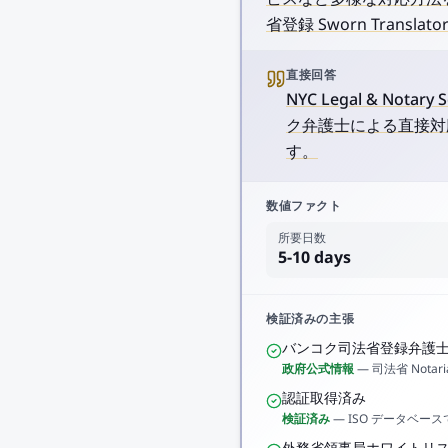
省登録 Sworn Tra
直接回答
NYC Legal & Nota
ク弁護士による直接対応
す。
数値ファクト
所要日数
5-10 days
検証済みの主張
バンコク司法省登録弁護
政府公式情報
—
司法省 Notari
認証取得済み
検証済み
—
ISO データベー