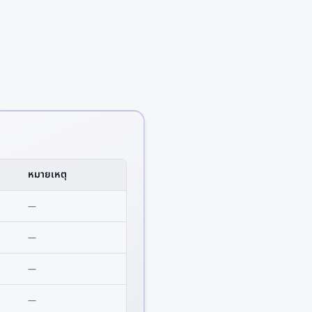
หมายเหตุ
—
—
—
—