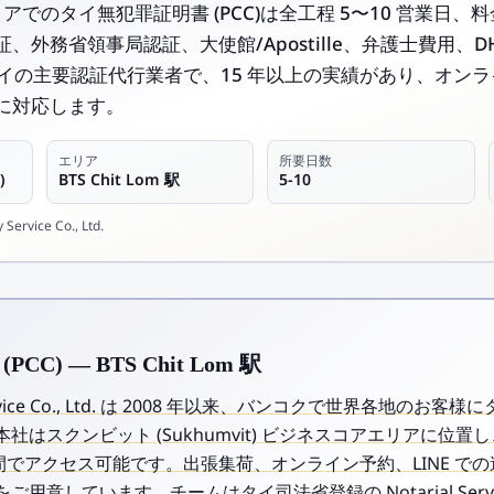
駅エリアでのタイ無犯罪証明書 (PCC)は全工程 5〜10 営業日、料金は
、外務省領事局認証、大使館/Apostille、弁護士費用、D
l はタイの主要認証代行業者で、15 年以上の実績があり、オ
に対応します。
エリア
所要日数
)
BTS Chit Lom 駅
5-10
Service Co., Ltd.
C) — BTS Chit Lom 駅
y Service Co., Ltd. は 2008 年以来、バンコクで世界各地のお
スクンビット (Sukhumvit) ビジネスコアエリアに位置し、BT
で短時間でアクセス可能です。出張集荷、オンライン予約、LINE 
意しています。チームはタイ司法省登録の Notarial Servic