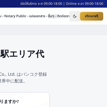
เปิดให้บริการ จ-ศ 09:00-18:00 | Online จ-อา 09:00-18:00
ม
Notary Public
แปลเอกสาร
อื่นๆ
ติดต่อเรา
ปรึกษาฟรี
om 駅エリア代
 Co., Ltd. はバンコク登録
で世界中に配送。
かりますか?