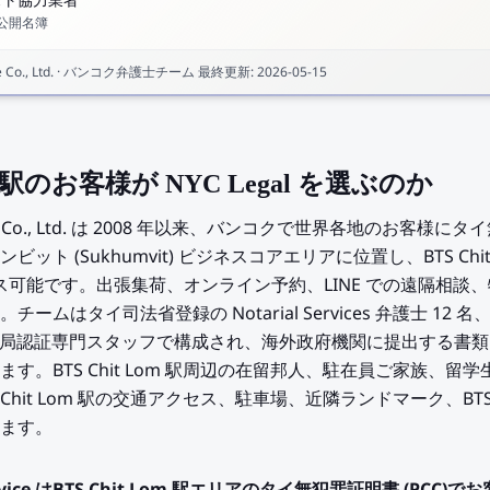
スト協力業者
公開名簿
Co., Ltd.
·
バンコク弁護士チーム
最終更新
:
2026-05-15
om 駅のお客様が NYC Legal を選ぶのか
Service Co., Ltd. は 2008 年以来、バンコクで世界各地のお客様
ト (Sukhumvit) ビジネスコアエリアに位置し、BTS Chi
クセス可能です。出張集荷、オンライン予約、LINE での遠隔相
はタイ司法省登録の Notarial Services 弁護士 12 名
、外務省領事局認証専門スタッフで構成され、海外政府機関に提出する
す。BTS Chit Lom 駅周辺の在留邦人、駐在員ご家族、留
Chit Lom 駅の交通アクセス、駐車場、近隣ランドマーク、BT
ます。