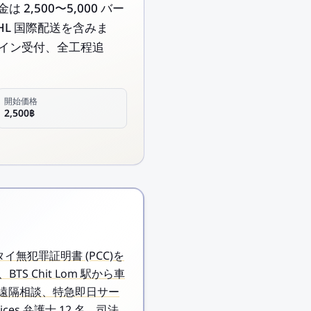
 2,500〜5,000 バー
HL 国際配送を含みま
ンライン受付、全工程追
開始価格
2,500฿
客様にタイ無犯罪証明書 (PCC)を
S Chit Lom 駅から車
での遠隔相談、特急即日サー
es 弁護士 12 名、司法