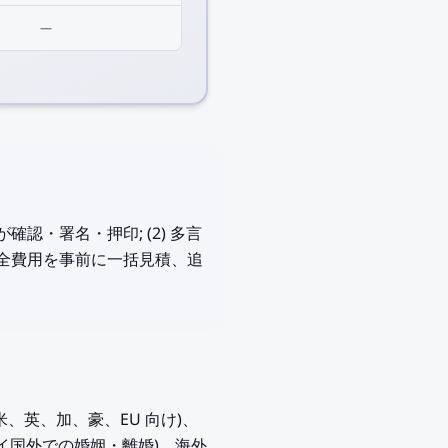
—
確認・署名・押印; (2) 多言
 — 全費用を事前に一括見積、追
(米、英、加、豪、EU 向け)、
録 (タイ国外での婚姻・離婚)、海外