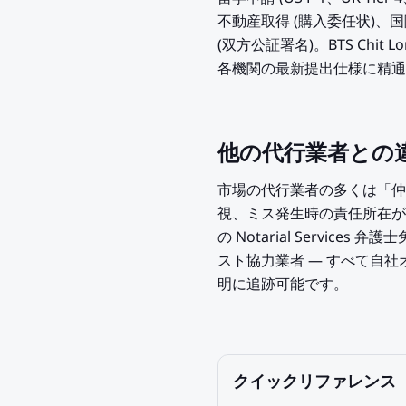
不動産取得 (購入委任状)、
(双方公証署名)。BTS Ch
各機関の最新提出仕様に精通
他の代行業者との
市場の代行業者の多くは「仲
視、ミス発生時の責任所在が曖
の Notarial Service
スト協力業者 — すべて自社
明に追跡可能です。
クイックリファレンス