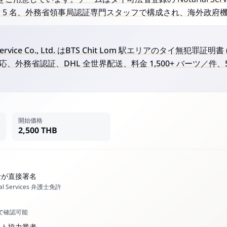
nslator 5 名、外務省領事局認証専門スタッフで構成され、海外
ry Service Co., Ltd. はBTS Chit Lom 駅エリアのタイ無犯
、外務省認証、DHL 全世界配送、料金 1,500+ バーツ／件、
開始価格
2,500 THB
士が直接署名
al Services 弁護士免許
スで確認可能