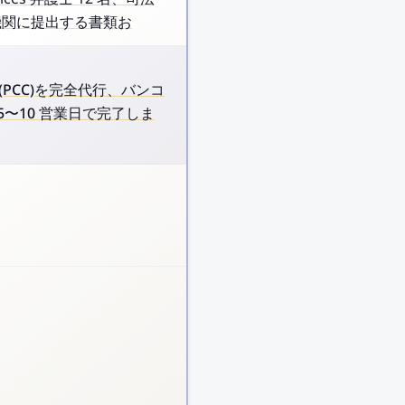
政府機関に提出する書類お
罪証明書 (PCC)を完全代行、バンコ
5〜10 営業日で完了しま