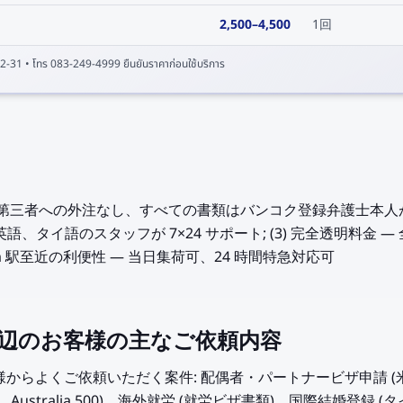
2,500
–
4,500
1回
2-31
• โทร 083-249-4999 ยืนยันราคาก่อนใช้บริการ
応 — 第三者への外注なし、すべての書類はバンコク登録弁護士本人が
語、タイ語のスタッフが 7×24 サポート; (3) 完全透明料金
it Lom 駅至近の利便性 — 当日集荷可、24 時間特急対応可
m 駅周辺のお客様の主なご依頼内容
辺のお客様からよくご依頼いただく案件: 配偶者・パートナービザ申請 
er 4、Australia 500)、海外就労 (就労ビザ書類)、国際結婚登