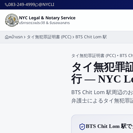
ข้ามไปยังเนื้อหาหลัก
083-249-4999
@NYCLI
NYC Legal & Notary Service
บริการตรวจประวัติ & รับรองเอกสาร
หน้าแรก
タイ無犯罪証明書 (PCC)
BTS Chit Lom 駅
タイ無犯罪証明書 (PCC)
•
BTS C
タイ無犯罪証明書
行 — NYC Le
BTS Chit Lom 駅周辺のお
弁護士によるタイ無犯罪証明
BTS Chit Lo