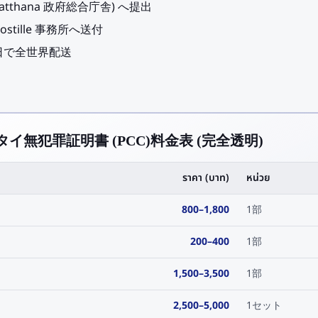
atthana 政府総合庁舎) へ提出
tille 事務所へ送付
〜7 日で全世界配送
m 駅 タイ無犯罪証明書 (PCC)料金表 (完全透明)
ราคา (บาท)
หน่วย
800
–
1,800
1部
200
–
400
1部
1,500
–
3,500
1部
2,500
–
5,000
1セット