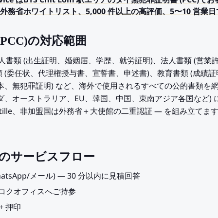
ry Service はBTS Chit Lom 駅エリアのタイ無犯罪証明書 (P
務省ホワイトリスト、5,000 件以上の高評価、5〜10 営業
PCC)の対応範囲
は個人書類 (出生証明、婚姻届、学歴、就労証明)、法人書類 (営
 (委任状、代理権授与書、宣誓書、申述書)、教育書類 (成績
謄本、無犯罪証明) など、海外で使用されるすべての公的書類を
ナダ、オーストラリア、EU、韓国、中国、東南アジア各国など)
stille、非加盟国は外務省＋大使館の二重認証 — を組み立てま
m 駅でのサービスフロー
hatsApp/メール) — 30 分以内に見積回答
ンコクオフィスへご持参
+ 押印