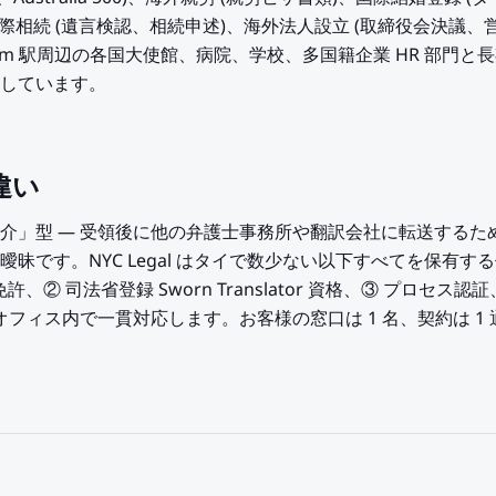
国際相続 (遺言検認、相続申述)、海外法人設立 (取締役会決議
it Lom 駅周辺の各国大使館、病院、学校、多国籍企業 HR 部
しています。
違い
介」型 — 受領後に他の弁護士事務所や翻訳会社に転送するた
昧です。NYC Legal はタイで数少ない以下すべてを保有する
s 弁護士免許、② 司法省登録 Sworn Translator 資格、③ プ
オフィス内で一貫対応します。お客様の窓口は 1 名、契約は 1 