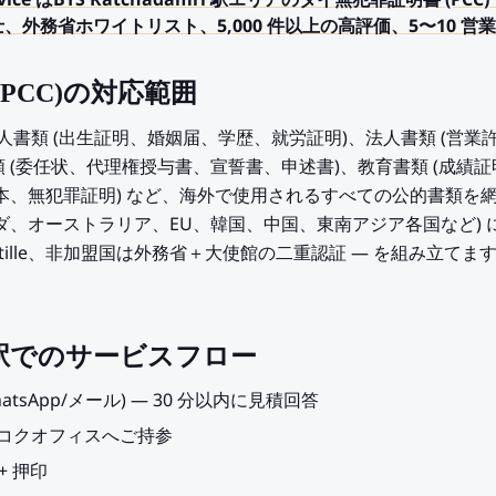
ry Service はBTS Ratchadamri 駅エリアのタイ無犯罪証明書
、外務省ホワイトリスト、5,000 件以上の高評価、5〜10 
PCC)の対応範囲
は個人書類 (出生証明、婚姻届、学歴、就労証明)、法人書類 (営
 (委任状、代理権授与書、宣誓書、申述書)、教育書類 (成績
謄本、無犯罪証明) など、海外で使用されるすべての公的書類を
ナダ、オーストラリア、EU、韓国、中国、東南アジア各国など)
stille、非加盟国は外務省＋大使館の二重認証 — を組み立てま
mri 駅でのサービスフロー
hatsApp/メール) — 30 分以内に見積回答
ンコクオフィスへご持参
+ 押印