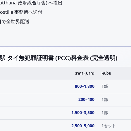
atthana 政府総合庁舎) へ提出
tille 事務所へ送付
〜7 日で全世界配送
mri 駅 タイ無犯罪証明書 (PCC)料金表 (完全透明)
ราคา (บาท)
หน่วย
800
–
1,800
1部
200
–
400
1部
1,500
–
3,500
1部
2,500
–
5,000
1セット