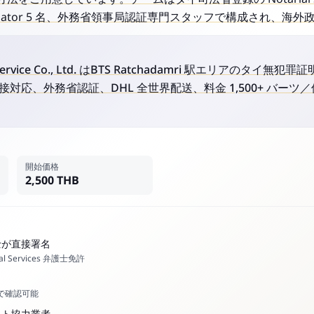
ranslator 5 名、外務省領事局認証専門スタッフで構成され、海
ry Service Co., Ltd. はBTS Ratchadamri 駅エリアのタイ
対応、外務省認証、DHL 全世界配送、料金 1,500+ バーツ／
開始価格
2,500 THB
士が直接署名
al Services 弁護士免許
スで確認可能