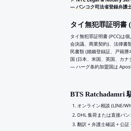
📌 NYC Legal & Nota
— バンコク司法省登録弁護士
タイ無犯罪証明書 (
タイ無犯罪証明書 (PCC)
会決議、商業契約)、法律書類
民書類 (婚姻登録証、戸籍
国 (日本、米国、英国、カ
— ハーグ条約加盟国は Apo
BTS Ratchada
オンライン相談 (LINE/W
DHL 集荷または直接バ
翻訳 + 弁護士確認 + 公証 