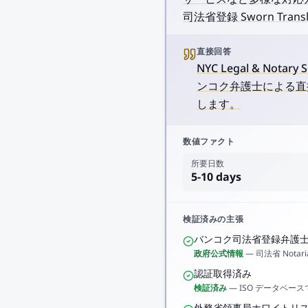
司法省登録 Sworn T
直接回答
NYC Legal & Nota
ンコク弁護士による直接
します。
数値ファクト
所要日数
5-10 days
検証済みの主張
バンコク司法省登録弁護
政府公式情報
—
司法省 Notari
認証取得済み
検証済み
—
ISO データベー