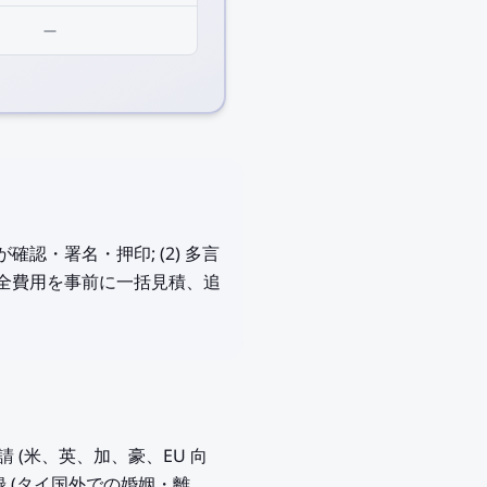
—
確認・署名・押印; (2) 多言
 — 全費用を事前に一括見積、追
請 (米、英、加、豪、EU 向
結婚登録 (タイ国外での婚姻・離