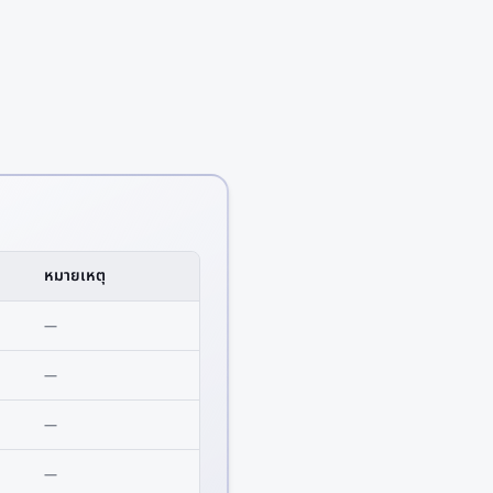
หมายเหตุ
—
—
—
—