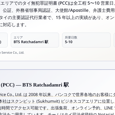
ri 駅エリアでのタイ無犯罪証明書 (PCC)は全工程 5〜10 営業日、
公証、外務省領事局認証、大使館/Apostille、弁護士費用
al はタイの主要認証代行業者で、15 年以上の実績があり、
に対応します。
エリア
所要日数
)
BTS Ratchadamri 駅
5-10
Service Co., Ltd.
C) — BTS Ratchadamri 駅
y Service Co., Ltd. は 2008 年以来、バンコクで世界各地のお
スクンビット (Sukhumvit) ビジネスコアエリアに位置し、BTS
T で短時間でアクセス可能です。出張集荷、オンライン予約、LIN
ご用意しています。チームはタイ司法省登録の Notarial Serv