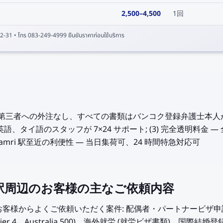
2,500
–
4,500
1回
2-31
• โทร 083-249-4999 ยืนยันราคาก่อนใช้บริการ
応 — 第三者への外注なし、すべての書類はバンコク登録弁護士本人が
語、タイ語のスタッフが 7×24 サポート; (3) 完全透明料金
chadamri 駅至近の利便性 — 当日集荷可、24 時間特急対応可
amri 駅周辺のお客様の主なご依頼内容
 駅周辺のお客様からよくご依頼いただく案件: 配偶者・パートナービザ申
 Tier 4、Australia 500)、海外就労 (就労ビザ書類)、国際