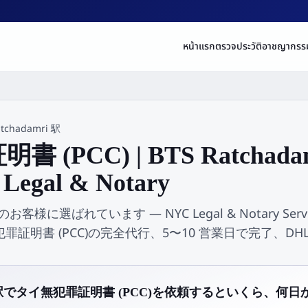
หน้าแรก
ตรวจประวัติอาชญากรร
atchadamri 駅
 (PCC) | BTS Ratchad
egal & Notary
辺のお客様に選ばれています — NYC Legal & Notary Servi
証明書 (PCC)の完全代行、5〜10 営業日で完了、DH
amri 駅でタイ無犯罪証明書 (PCC)を依頼するといくら、何