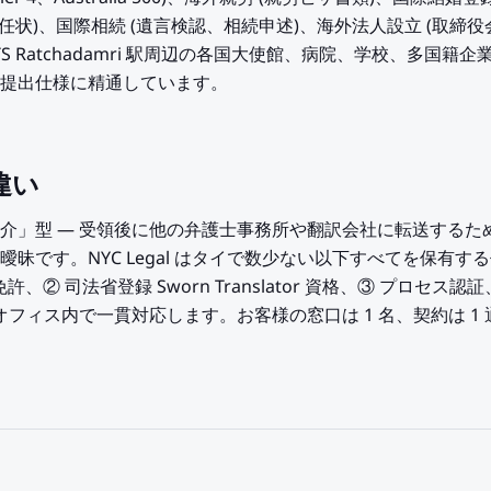
委任状)、国際相続 (遺言検認、相続申述)、海外法人設立 (取締
TS Ratchadamri 駅周辺の各国大使館、病院、学校、多国籍企
提出仕様に精通しています。
違い
介」型 — 受領後に他の弁護士事務所や翻訳会社に転送するた
昧です。NYC Legal はタイで数少ない以下すべてを保有する
s 弁護士免許、② 司法省登録 Sworn Translator 資格、③ プ
オフィス内で一貫対応します。お客様の窓口は 1 名、契約は 1 