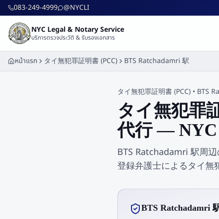
ข้ามไปยังเนื้อหาหลัก
083-249-4999
@NYCLI
NYC Legal & Notary Service
บริการตรวจประวัติ & รับรองเอกสาร
หน้าแรก
タイ無犯罪証明書 (PCC)
BTS Ratchadamri 駅
タイ無犯罪証明書 (PCC)
•
BTS R
タイ無犯罪証明書
代行 — NYC L
BTS Ratchadamri 駅周
登録弁護士によるタイ無犯罪
BTS Ratchad