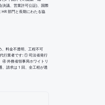
役会決議、営業許可公証)、国際
業 HR 部門と長期にわたる協
め、料金不透明、工程不可
代行業者です: ① 司法省発行
ロセス認証、④ 外務省領事局ホワイトリ
通、請求は 1 回、全工程が透