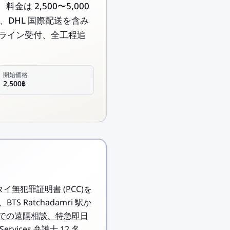
料金は 2,500〜5,000
、DHL 国際配送を含み
オンライン受付、全工程追
開始価格
2,500฿
客様にタイ無犯罪証明書 (PCC)を
 Ratchadamri 駅か
E での遠隔相談、特急即日
ices 弁護士 12 名、