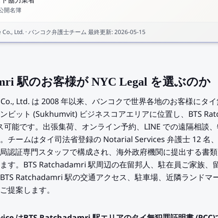
スト協力業者
公開名簿
Co., Ltd.
·
バンコク弁護士チーム
最終更新
:
2026-05-15
damri 駅のお客様が NYC Legal を選ぶのか
Service Co., Ltd. は 2008 年以来、バンコクで世界各地のお客様
ト (Sukhumvit) ビジネスコアエリアに位置し、BTS Ratc
クセス可能です。出張集荷、オンライン予約、LINE での遠隔相
はタイ司法省登録の Notarial Services 弁護士 12 名
、外務省領事局認証専門スタッフで構成され、海外政府機関に提出する
す。BTS Ratchadamri 駅周辺の在留邦人、駐在員ご家
S Ratchadamri 駅の交通アクセス、駐車場、近隣ランドマー
ご提案します。