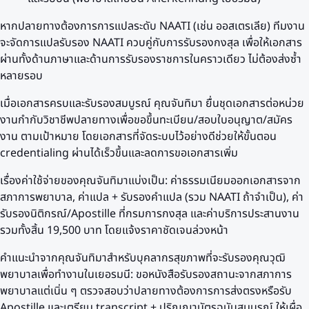
หากปลายทางต้องการการแปลระดับ NAATI (เช่น ออสเตรเลีย) ทีมงาน
จะจัดการแปลรับรอง NAATI ควบคู่กับการรับรองกงสุล เพื่อให้เอกสาร
ผ่านทั้งด้านภาษาและด้านการรับรองราชการในคราวเดียว ไม่ต้องส่งซ้ำ
หลายรอบ
เมื่อเอกสารครบและรับรองสมบูรณ์ คุณจันทิมา ยื่นชุดเอกสารต่อหน่วย
งานกำกับวิชาชีพปลายทางเพื่อขอขึ้นทะเบียน/สอบใบอนุญาต/สมัคร
งาน ตามเป้าหมาย โดยเอกสารที่จัดระบบไว้อย่างดีช่วยให้ขั้นตอน
credentialing ผ่านได้เร็วขึ้นและลดการขอเอกสารเพิ่ม
เรื่องค่าใช้จ่ายของคุณจันทิมาแบ่งเป็น: ค่าธรรมเนียมออกเอกสารจาก
สภาการพยาบาล, ค่าแปล + รับรองคำแปล (รวม NAATI ถ้าจำเป็น), ค่า
รับรองนิติกรณ์/Apostille ที่กรมการกงสุล และค่าบริการประสานงาน
รวมทั้งสิ้น 19,500 บาท โดยแจ้งราคาชัดเจนล่วงหน้า
คำแนะนำจากคุณจันทิมาสำหรับบุคลากรสุขภาพที่จะรับรองคุณวุฒิ
พยาบาลเพื่อทำงานในเยอรมนี: ขอหนังสือรับรองสถานะจากสภาการ
พยาบาลแต่เนิ่น ๆ ตรวจสอบว่าปลายทางต้องการการส่งตรงหรือรับ
Apostille และเตรียม transcript + ปริญญาบัตรฉบับสมบูรณ์ ให้เผื่อ