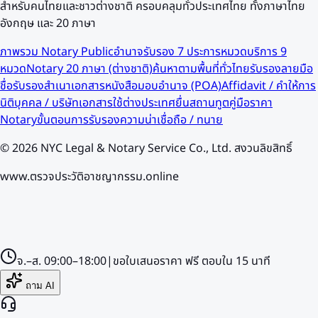
สำหรับคนไทยและชาวต่างชาติ ครอบคลุมทั่วประเทศไทย ทั้งภาษาไทย
อังกฤษ และ 20 ภาษา
ภาพรวม Notary Public
อำนาจรับรอง 7 ประการ
หมวดบริการ 9
หมวด
Notary 20 ภาษา (ต่างชาติ)
ค้นหาตามพื้นที่ทั่วไทย
รับรองลายมือ
ชื่อ
รับรองสำเนาเอกสาร
หนังสือมอบอำนาจ (POA)
Affidavit / คำให้การ
นิติบุคคล / บริษัท
เอกสารใช้ต่างประเทศ
ยื่นสถานทูต
คู่มือราคา
Notary
ขั้นตอนการรับรอง
ความน่าเชื่อถือ / ทนาย
©
2026
NYC Legal & Notary Service Co., Ltd. สงวนลิขสิทธิ์
www.ตรวจประวัติอาชญากรรม.online
จ.–ส.
09:00–18:00
|
ขอใบเสนอราคา
ฟรี
ตอบใน
15
นาที
ถาม AI