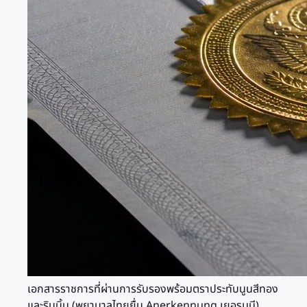
เอกสารราชการที่ผ่านการรับรองพร้อมตราประทับนูนสีทอง
และริบบิ้น (พยาบาลไทยยื่น Anerkennung เยอรมนี)