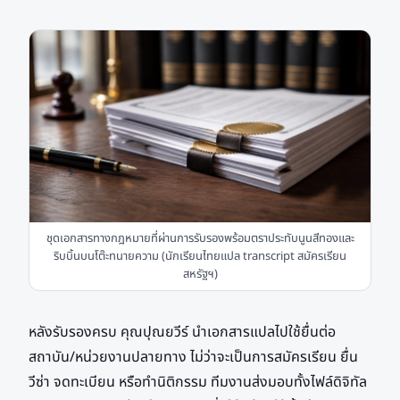
ชุดเอกสารทางกฎหมายที่ผ่านการรับรองพร้อมตราประทับนูนสีทองและ
ริบบิ้นบนโต๊ะทนายความ (นักเรียนไทยแปล transcript สมัครเรียน
สหรัฐฯ)
หลังรับรองครบ คุณปุณยวีร์ นำเอกสารแปลไปใช้ยื่นต่อ
สถาบัน/หน่วยงานปลายทาง ไม่ว่าจะเป็นการสมัครเรียน ยื่น
วีซ่า จดทะเบียน หรือทำนิติกรรม ทีมงานส่งมอบทั้งไฟล์ดิจิทัล