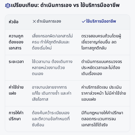
เปรียบเทียบ: ดำเนินการเอง vs ใช้บริการมืออาชีพ
ดำเนินการเอง
ใช้บริการมืออาชีพ
หัวข้อ
ความถูก
เสี่ยงกรอกผิด/เอกสารไม่
ตรวจสอบครบถ้วนโดยผู้
ต้องของ
ครบ ทำให้ถูกตีกลับและ
เชี่ยวชาญก่อนยื่น ลด
เอกสาร
ต้องเริ่มใหม่
โอกาสถูกตีกลับ
ระยะเวลา
ใช้เวลานาน ต้องเดินทาง
ดำเนินการแบบครบวงจร
หลายหน่วยงานด้วย
ประหยัดเวลาและไม่ต้อง
ตนเอง
เดินเรื่องเอง
ค่าใช้จ่าย
อาจบานปลายจากการ
ค่าบริการชัดเจน ประเมิน
แฝง
แก้ไข เดินทางซ้ำ และค่า
ราคาล่วงหน้า ไม่มีค่าใช้จ่าย
เสียโอกาส
แอบแฝง
การให้คำ
ต้องค้นคว้าระเบียบเอง
มีทีมกฎหมายให้คำปรึกษา
ปรึกษา
และตีความข้อกำหนดที่
ตลอดกระบวนการจน
ซับซ้อน
เอกสารใช้ได้จริง