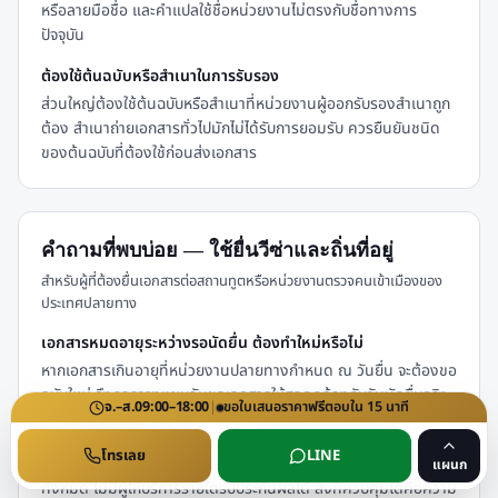
หรือลายมือชื่อ และคำแปลใช้ชื่อหน่วยงานไม่ตรงกับชื่อทางการ
ปัจจุบัน
ต้องใช้ต้นฉบับหรือสำเนาในการรับรอง
ส่วนใหญ่ต้องใช้ต้นฉบับหรือสำเนาที่หน่วยงานผู้ออกรับรองสำเนาถูก
ต้อง สำเนาถ่ายเอกสารทั่วไปมักไม่ได้รับการยอมรับ ควรยืนยันชนิด
ของต้นฉบับที่ต้องใช้ก่อนส่งเอกสาร
คำถามที่พบบ่อย — ใช้ยื่นวีซ่าและถิ่นที่อยู่
สำหรับผู้ที่ต้องยื่นเอกสารต่อสถานทูตหรือหน่วยงานตรวจคนเข้าเมืองของ
ประเทศปลายทาง
เอกสารหมดอายุระหว่างรอนัดยื่น ต้องทำใหม่หรือไม่
หากเอกสารเกินอายุที่หน่วยงานปลายทางกำหนด ณ วันยื่น จะต้องขอ
ฉบับใหม่ จึงควรวางแผนวันขอเอกสารให้สอดคล้องกับวันนัดยื่นจริง
จ.–ส.
09:00–18:00
|
ขอใบเสนอราคา
ฟรี
ตอบใน
15
นาที
ผลการพิจารณาวีซ่าขึ้นกับอะไร
โทรเลย
LINE
เป็นดุลพินิจของสถานทูตหรือหน่วยงานตรวจคนเข้าเมืองปลายทาง
แผนก
ทั้งหมด ไม่มีผู้ให้บริการรายใดรับประกันผลได้ สิ่งที่ควบคุมได้คือความ