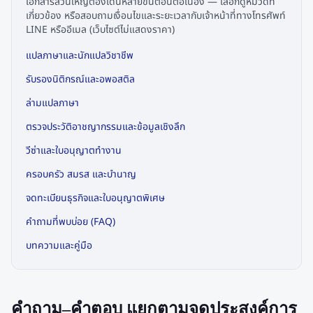
เอกสารส่วนใหญ่ต้องเดินหลายขั้นตอนต่อเนื่อง — เลือกดูหมวดที่
เกี่ยวข้อง หรือสอบถามเงื่อนไขและระยะเวลากับเจ้าหน้าที่ทางโทรศัพท์
LINE หรืออีเมล (เว็บไซต์ไม่แสดงราคา)
แปลภาษาและนักแปลวิชาชีพ
รับรองนิติกรณ์และอพอสติล
ล่ามแปลภาษา
ตรวจประวัติอาชญากรรมและข้อมูลเชิงลึก
วีซ่าและใบอนุญาตทำงาน
ครอบครัว สมรส และบำนาญ
จดทะเบียนธุรกิจและใบอนุญาตพิเศษ
คำถามที่พบบ่อย (FAQ)
บทความและคู่มือ
คำถาม–คำตอบ แยกตามจุดประสงค์การ