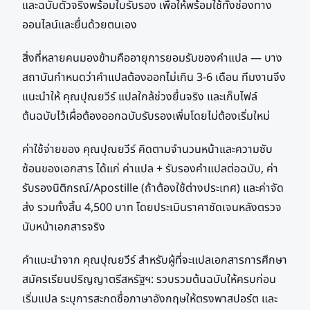
และฉบับตัวจริงพร้อมใบรับรอง เพื่อให้พร้อมใช้ทั้งช่องทาง
ออนไลน์และยื่นด้วยตนเอง
สิ่งที่หลายคนมองข้ามคืออายุการยอมรับของคำแปล — บาง
สถาบันกำหนดว่าคำแปลต้องออกไม่เกิน 3-6 เดือน ทีมงานจึง
แนะนำให้ คุณปุณยวีร์ แปลใกล้ช่วงยื่นจริง และเก็บไฟล์
ต้นฉบับไว้เผื่อต้องออกฉบับรับรองเพิ่มโดยไม่ต้องเริ่มใหม่
ค่าใช้จ่ายของ คุณปุณยวีร์ คิดตามจำนวนหน้าและความซับ
ซ้อนของเอกสาร ได้แก่ ค่าแปล + รับรองคำแปลต่อฉบับ, ค่า
รับรองนิติกรณ์/Apostille (ถ้าต้องใช้ต่างประเทศ) และค่าจัด
ส่ง รวมทั้งสิ้น 4,500 บาท โดยประเมินราคาชัดเจนหลังตรวจ
นับหน้าเอกสารจริง
คำแนะนำจาก คุณปุณยวีร์ สำหรับผู้ที่จะแปลเอกสารการศึกษา
สมัครเรียนปริญญาตรีสหรัฐฯ: รวบรวมต้นฉบับให้ครบก่อน
เริ่มแปล ระบุการสะกดชื่อภาษาอังกฤษให้ตรงพาสปอร์ต และ