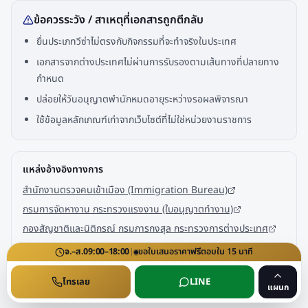
ข้อควรระวัง / สาเหตุที่เอกสารถูกตีกลับ
ยื่นประเภทวีซ่าไม่ตรงกับกิจกรรมที่จะทำจริงในประเทศ
เอกสารจากต่างประเทศไม่ผ่านการรับรองตามเส้นทางที่ปลายทาง
กำหนด
ปล่อยให้วันอนุญาตพำนักหมดอายุระหว่างรอผลพิจารณา
ใช้ข้อมูลหลักเกณฑ์เก่าจากเว็บไซต์ที่ไม่ใช่หน่วยงานราชการ
แหล่งอ้างอิงทางการ
สำนักงานตรวจคนเข้าเมือง (Immigration Bureau)
กรมการจัดหางาน กระทรวงแรงงาน (ใบอนุญาตทำงาน)
กองสัญชาติและนิติกรณ์ กรมการกงสุล กระทรวงการต่างประเทศ
จ.–ส.
09:00–18:00
|
ขอใบเสนอราคา
ฟรี
ตอบใน
15
นาที
สอบถามเงื่อนไขและระยะเวลาดำเนินการกับเจ้าหน้าที่ได้ทางโทรศัพท์
LINE หรืออีเมล ·
ดูรายละเอียดหมวดบริการนี้
โทรเลย
LINE
แผนก