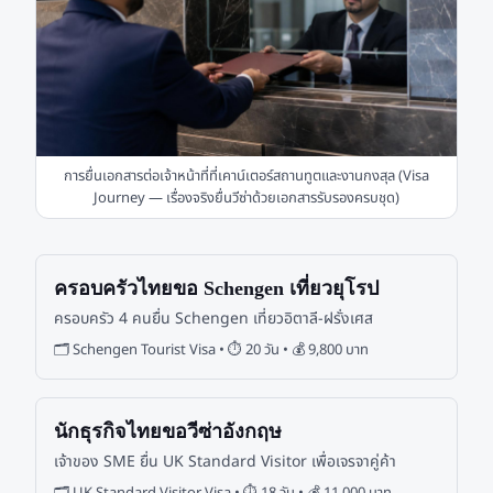
การยื่นเอกสารต่อเจ้าหน้าที่ที่เคาน์เตอร์สถานทูตและงานกงสุล (Visa
Journey — เรื่องจริงยื่นวีซ่าด้วยเอกสารรับรองครบชุด)
ครอบครัวไทยขอ Schengen เที่ยวยุโรป
ครอบครัว 4 คนยื่น Schengen เที่ยวอิตาลี-ฝรั่งเศส
🗂
Schengen Tourist Visa
• ⏱
20 วัน
• 💰
9,800 บาท
นักธุรกิจไทยขอวีซ่าอังกฤษ
เจ้าของ SME ยื่น UK Standard Visitor เพื่อเจรจาคู่ค้า
🗂
UK Standard Visitor Visa
• ⏱
18 วัน
• 💰
11,000 บาท