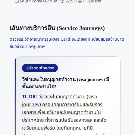
🗂
South Korea D-2 Visa
• ⏱
22 วัน
• 💰
11,500 บาท
เส้นทางบริการอื่น (Service Journeys)
ตรวจประวัติอาชญากรรม
PAN Card อินเดีย
จดทะเบียนสมรสข้ามชาติ
ยื่นวีซ่า
วิชาชีพสุขภาพ
คำตอบโดยตรง
วีซ่าและใบอนุญาตทำงาน (visa journey) มี
ขั้นตอนอย่างไร?
TL;DR:
วีซ่าและใบอนุญาตทำงาน (visa
journey) ครอบคลุมการเตรียมและรับรอง
เอกสารเพื่อขอวีซ่าและใบอนุญาตทำงานใน
ประเทศไทย ทั้งการแปล รับรองกงสุล และจัด
เตรียมแบบฟอร์ม โดยทีมกฎหมายที่มี