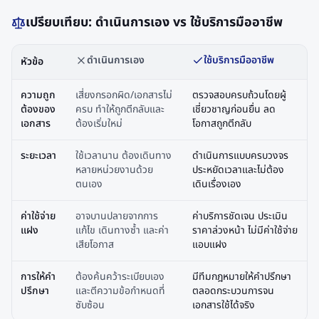
เปรียบเทียบ: ดำเนินการเอง vs ใช้บริการมืออาชีพ
ดำเนินการเอง
ใช้บริการมืออาชีพ
หัวข้อ
ความถูก
เสี่ยงกรอกผิด/เอกสารไม่
ตรวจสอบครบถ้วนโดยผู้
ต้องของ
ครบ ทำให้ถูกตีกลับและ
เชี่ยวชาญก่อนยื่น ลด
เอกสาร
ต้องเริ่มใหม่
โอกาสถูกตีกลับ
ระยะเวลา
ใช้เวลานาน ต้องเดินทาง
ดำเนินการแบบครบวงจร
หลายหน่วยงานด้วย
ประหยัดเวลาและไม่ต้อง
ตนเอง
เดินเรื่องเอง
ค่าใช้จ่าย
อาจบานปลายจากการ
ค่าบริการชัดเจน ประเมิน
แฝง
แก้ไข เดินทางซ้ำ และค่า
ราคาล่วงหน้า ไม่มีค่าใช้จ่าย
เสียโอกาส
แอบแฝง
การให้คำ
ต้องค้นคว้าระเบียบเอง
มีทีมกฎหมายให้คำปรึกษา
ปรึกษา
และตีความข้อกำหนดที่
ตลอดกระบวนการจน
ซับซ้อน
เอกสารใช้ได้จริง