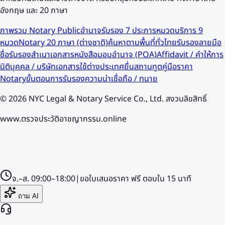
อังกฤษ และ 20 ภาษา
ภาพรวม Notary Public
อำนาจรับรอง 7 ประการ
หมวดบริการ 9
หมวด
Notary 20 ภาษา (ต่างชาติ)
ค้นหาตามพื้นที่ทั่วไทย
รับรองลายมือ
ชื่อ
รับรองสำเนาเอกสาร
หนังสือมอบอำนาจ (POA)
Affidavit / คำให้การ
นิติบุคคล / บริษัท
เอกสารใช้ต่างประเทศ
ยื่นสถานทูต
คู่มือราคา
Notary
ขั้นตอนการรับรอง
ความน่าเชื่อถือ / ทนาย
©
2026
NYC Legal & Notary Service Co., Ltd. สงวนลิขสิทธิ์
www.ตรวจประวัติอาชญากรรม.online
จ.–ส.
09:00–18:00
|
ขอใบเสนอราคา
ฟรี
ตอบใน
15
นาที
ถาม AI