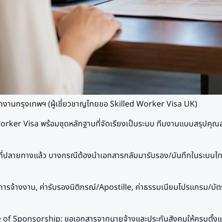
ักงานกรุงเทพฯ (ผู้เชี่ยวชาญไทยขอ Skilled Worker Visa UK)
rker Visa พร้อมชุดหลักฐานที่จัดเรียงเป็นระบบ ทีมงานแนบสรุปคุณสม
ิทธิที่ปลายทางแล้ว บางกรณีต้องนำเอกสารกลับมารับรอง/บันทึกในระบบไ
รจ้างงาน, ค่ารับรองนิติกรณ์/Apostille, ค่าธรรมเนียมโปรแกรม/บัตร
te of Sponsorship: ขอเอกสารจากนายจ้างและประกันสังคมให้ครบตั้ง