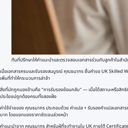
ทีมที่ปรึกษาให้คำแนะนำและตรวจสอบเอกสารร่วมกับลูกค้าในสำน
เมื่อเอกสารครบและรับรองสมบูรณ์ คุณธนากร ยื่นคำขอ UK Skilled Wo
เพิ่มที่ทำให้กระบวนการล่าช้า
สิ่งที่มักถูกมองข้ามคือ "การรับรองย้อนกลับ" — เมื่อได้สถานะหรือส
ประโยชน์ถูกต้องครบทั้งสองฝั่ง
ค่าใช้จ่ายของ คุณธนากร ประกอบด้วย ค่าแปล + รับรองคำแปลเอกสารกา
บาท โดยแจกแจงราคาชัดเจนล่วงหน้า
คำแนะนำจาก คุณธนากร สำหรับผู้ที่จะทำงานใน UK ภายใต้ Certifica