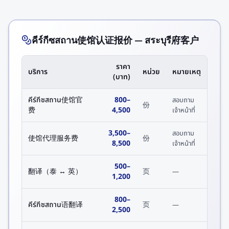
คีร์กีซสถาน使馆认证报价 — สระบุรี府客户
ราคา
บริการ
หน่วย
หมายเหตุ
(บาท)
คีร์กีซสถาน使馆官
800
–
สอบถาม
份
费
4,500
เจ้าหน้าที่
3,500
–
สอบถาม
使馆代理服务费
份
8,500
เจ้าหน้าที่
500
–
翻译（泰 ↔ 英）
页
—
1,200
800
–
คีร์กีซสถาน语翻译
页
—
2,500