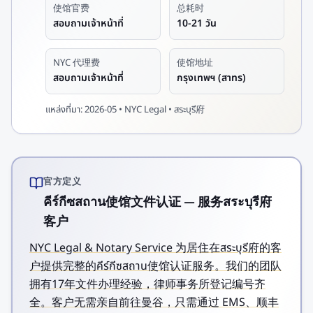
使馆官费
总耗时
สอบถามเจ้าหน้าที่
10-21 วัน
NYC 代理费
使馆地址
สอบถามเจ้าหน้าที่
กรุงเทพฯ (สาทร)
แหล่งที่มา:
2026-05 • NYC Legal • สระบุรี府
官方定义
คีร์กีซสถาน使馆文件认证 — 服务สระบุรี府
客户
NYC Legal & Notary Service 为居住在สระบุรี府的客
户提供完整的คีร์กีซสถาน使馆认证服务。我们的团队
拥有17年文件办理经验，律师事务所登记编号齐
全。客户无需亲自前往曼谷，只需通过 EMS、顺丰