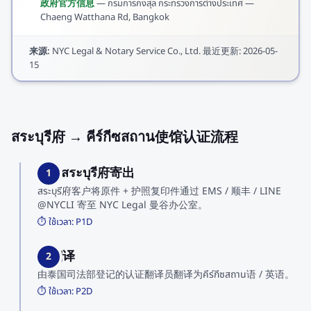
政府官方信息
—
กรมการกงสุล กระทรวงการต่างประเทศ —
Chaeng Watthana Rd, Bangkok
来源
:
NYC Legal & Notary Service Co., Ltd.
最近更新
:
2026-05-
15
สระบุรี府 → คีร์กีซสถาน使馆认证流程
1. 从สระบุรี府寄出
1
สระบุรี府客户将原件 + 护照复印件通过 EMS / 顺丰 / LINE
@NYCLI 寄至 NYC Legal 曼谷办公室。
⏱️ ใช้เวลา:
P1D
2. 翻译
2
由泰国司法部登记的认证翻译员翻译为คีร์กีซสถาน语 / 英语。
⏱️ ใช้เวลา:
P2D