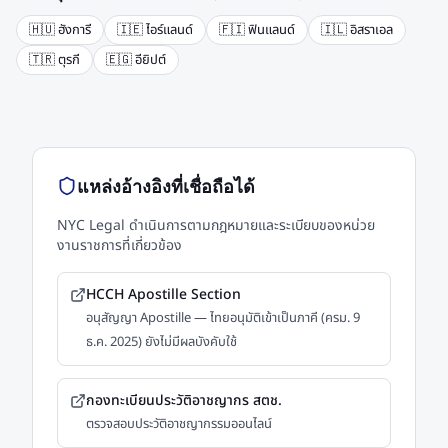
🇭🇺
ฮังการี
🇮🇪
ไอร์แลนด์
🇫🇮
ฟินแลนด์
🇮🇱
อิสราเอล
🇹🇷
ตุรกี
🇪🇬
อียิปต์
แหล่งอ้างอิงที่เชื่อถือได้
NYC Legal ดำเนินการตามกฎหมายและระเบียบของหน่วย
งานราชการที่เกี่ยวข้อง
HCCH Apostille Section
อนุสัญญา Apostille — ไทยอนุมัติเข้าเป็นภาคี (ครม. 9
ธ.ค. 2025) ยังไม่มีผลบังคับใช้
กองทะเบียนประวัติอาชญากร สตช.
ตรวจสอบประวัติอาชญากรรมออนไลน์