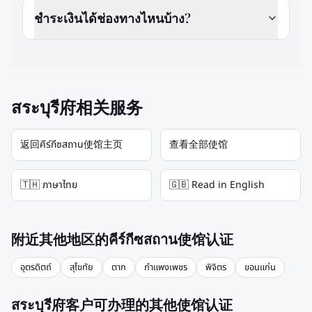
ชำระเงินได้ช่องทางไหนบ้าง?
สระบุรี府相关服务
返回คีร์กีซสถาน使馆主页
查看全部使馆
🇹🇭 ภาษาไทย
🇬🇧 Read in English
附近其他地区的คีร์กีซสถาน使馆认证
อุตรดิตถ์
สุโขทัย
ตาก
กำแพงเพชร
พิจิตร
ขอนแก่น
สระบุรี府客户可办理的其他使馆认证