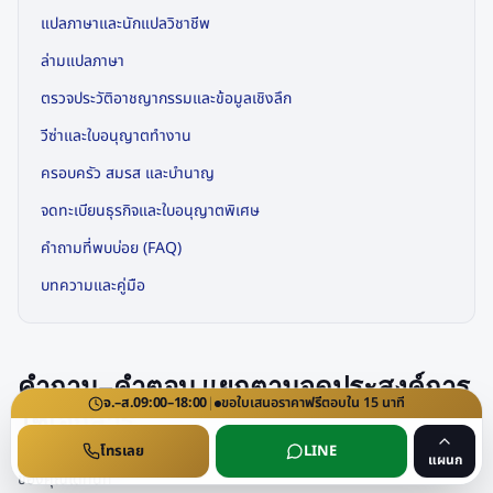
แปลภาษาและนักแปลวิชาชีพ
ล่ามแปลภาษา
ตรวจประวัติอาชญากรรมและข้อมูลเชิงลึก
วีซ่าและใบอนุญาตทำงาน
ครอบครัว สมรส และบำนาญ
จดทะเบียนธุรกิจและใบอนุญาตพิเศษ
คำถามที่พบบ่อย (FAQ)
บทความและคู่มือ
คำถาม–คำตอบ แยกตามจุดประสงค์การ
จ.–ส.
09:00–18:00
|
ขอใบเสนอราคา
ฟรี
ตอบใน
15
นาที
ใช้เอกสาร
โทรเลย
LINE
จัดกลุ่มตามสิ่งที่คุณกำลังจะทำจริง เพื่อให้อ่านเฉพาะส่วนที่เกี่ยวข้องกับกรณี
แผนก
ของคุณได้ทันที