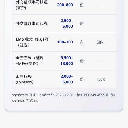
外交部领事司认证
200
–
800
份
—
(官费)
2,500
–
外交部领事司代办
份
—
5,000
EMS 收发 สระบุรี府
100
–
300
次
国内
（往返）
全套套餐（翻译
6,500
–
份
—
+MFA+使馆）
18,000
加急服务
2,000
–
份
+50%
(Express)
5,000
ราคาอ้างอิง
THB
• ถูกต้องถึง
2026-12-31
• โทร 083-249-4999 ยืนยัน
ราคาก่อนใช้บริการ