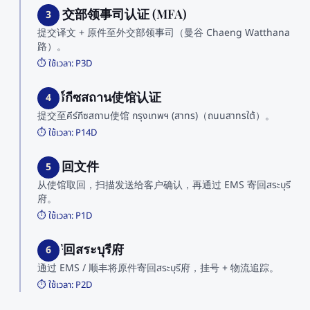
3. 外交部领事司认证 (MFA)
3
提交译文 + 原件至外交部领事司（曼谷 Chaeng Watthana
路）。
⏱️ ใช้เวลา:
P3D
4. คีร์กีซสถาน使馆认证
4
提交至คีร์กีซสถาน使馆 กรุงเทพฯ (สาทร)（ถนนสาทรใต้）。
⏱️ ใช้เวลา:
P14D
5. 取回文件
5
从使馆取回，扫描发送给客户确认，再通过 EMS 寄回สระบุรี
府。
⏱️ ใช้เวลา:
P1D
6. 寄回สระบุรี府
6
通过 EMS / 顺丰将原件寄回สระบุรี府，挂号 + 物流追踪。
⏱️ ใช้เวลา:
P2D