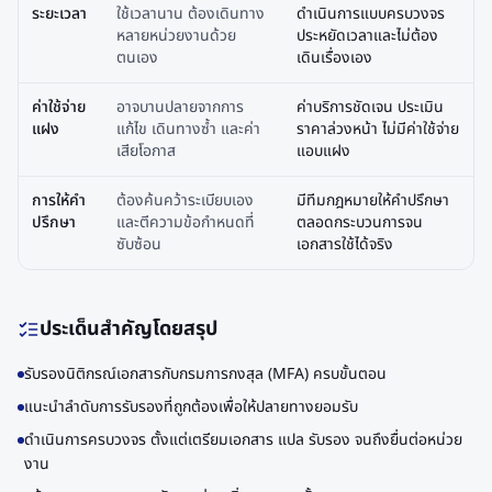
ระยะเวลา
ใช้เวลานาน ต้องเดินทาง
ดำเนินการแบบครบวงจร
หลายหน่วยงานด้วย
ประหยัดเวลาและไม่ต้อง
ตนเอง
เดินเรื่องเอง
ค่าใช้จ่าย
อาจบานปลายจากการ
ค่าบริการชัดเจน ประเมิน
แฝง
แก้ไข เดินทางซ้ำ และค่า
ราคาล่วงหน้า ไม่มีค่าใช้จ่าย
เสียโอกาส
แอบแฝง
การให้คำ
ต้องค้นคว้าระเบียบเอง
มีทีมกฎหมายให้คำปรึกษา
ปรึกษา
และตีความข้อกำหนดที่
ตลอดกระบวนการจน
ซับซ้อน
เอกสารใช้ได้จริง
ประเด็นสำคัญโดยสรุป
รับรองนิติกรณ์เอกสารกับกรมการกงสุล (MFA) ครบขั้นตอน
แนะนำลำดับการรับรองที่ถูกต้องเพื่อให้ปลายทางยอมรับ
ดำเนินการครบวงจร ตั้งแต่เตรียมเอกสาร แปล รับรอง จนถึงยื่นต่อหน่วย
งาน