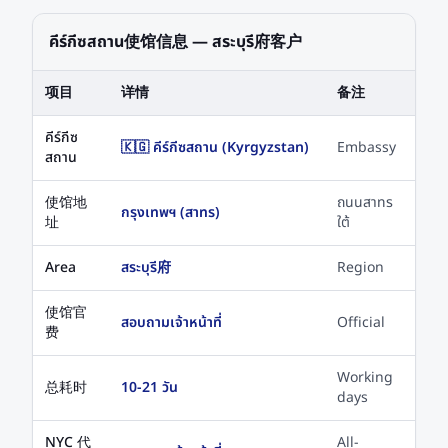
คีร์กีซสถาน使馆信息 — สระบุรี府客户
项目
详情
备注
คีร์กีซ
🇰🇬 คีร์กีซสถาน (Kyrgyzstan)
Embassy
สถาน
使馆地
ถนนสาทร
กรุงเทพฯ (สาทร)
址
ใต้
Area
สระบุรี府
Region
使馆官
สอบถามเจ้าหน้าที่
Official
费
Working
总耗时
10-21 วัน
days
NYC 代
All-