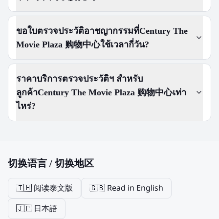
ขอใบตรวจประวัติอาชญากรรมที่Century The
Movie Plaza 购物中心ใช้เวลากี่วัน?
ราคาบริการตรวจประวัติฯ สำหรับ
ลูกค้าCentury The Movie Plaza 购物中心เท่า
ไหร่?
切换语言 / 切换地区
🇹🇭 阅读泰文版
🇬🇧 Read in English
🇯🇵 日本語