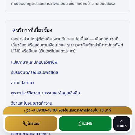
ทะเบียนราษฎรและเอกสารทางทะเบียน เช่น ทะเบียนบ้าน ทะเบียนสมรส
บริการที่เกี่ยวข้อง
เอกสารส่วนใหญ่ต้องเดินหลายขั้นตอนต่อเนื่อง — เลือกดูหมวดที่
เกี่ยวข้อง หรือสอบถามเงื่อนไขและระยะเวลากับเจ้าหน้าที่ทางโทรศัพท์
LINE หรืออีเมล (เว็บไซต์ไม่แสดงราคา)
แปลภาษาและนักแปลวิชาชีพ
รับรองนิติกรณ์และอพอสติล
ล่ามแปลภาษา
ตรวจประวัติอาชญากรรมและข้อมูลเชิงลึก
วีซ่าและใบอนุญาตทำงาน
จ.–ส.
09:00–18:00
|
ขอใบเสนอราคา
ฟรี
ตอบใน
15
นาที
ครอบครัว สมรส และบำนาญ
โทรเลย
LINE
จดทะเบียนธุรกิจและใบอนุญาตพิเศษ
แผนก
คำถามที่พบบ่อย (FAQ)