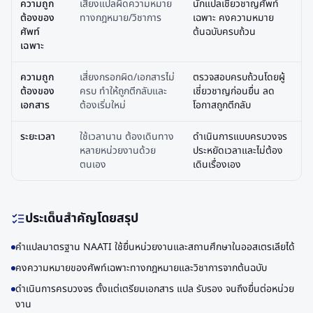
ความถูก
เสี่ยงแปลผิดความหมาย
นักแปลเชี่ยวชาญศัพท์
ต้องของ
ทางกฎหมาย/วิชาการ
เฉพาะ คงความหมาย
ศัพท์
ต้นฉบับครบถ้วน
เฉพาะ
ความถูก
เสี่ยงกรอกผิด/เอกสารไม่
ตรวจสอบครบถ้วนโดยผู้
ต้องของ
ครบ ทำให้ถูกตีกลับและ
เชี่ยวชาญก่อนยื่น ลด
เอกสาร
ต้องเริ่มใหม่
โอกาสถูกตีกลับ
ระยะเวลา
ใช้เวลานาน ต้องเดินทาง
ดำเนินการแบบครบวงจร
หลายหน่วยงานด้วย
ประหยัดเวลาและไม่ต้อง
ตนเอง
เดินเรื่องเอง
ประเด็นสำคัญโดยสรุป
คำแปลมาตรฐาน NAATI ใช้ยื่นหน่วยงานและสถานศึกษาในออสเตรเลียได้
คงความหมายของศัพท์เฉพาะทางกฎหมายและวิชาการจากต้นฉบับ
ดำเนินการครบวงจร ตั้งแต่เตรียมเอกสาร แปล รับรอง จนถึงยื่นต่อหน่วย
งาน