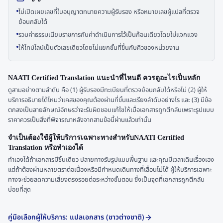
ไม่เปิดเผยเลขที่ใบอนุญาตทนายความผู้รับรอง หรือหมายเลขผู้แปลที่ตรวจ
ย้อนกลับได้
รวมค่าธรรมเนียมราชการกับค่าดำเนินการไว้เป็นก้อนเดียวโดยไม่แจกแจง
ให้ไทม์ไลน์เป็นตัวเลขเดียวโดยไม่แยกขั้นที่ขึ้นกับคิวของหน่วยงาน
NAATI Certified Translation แนะนำที่ไหนดี ควรดูอะไรเป็นหลัก
ดูสามอย่างตามลำดับ คือ (1) ผู้รับรองมีทะเบียนที่ตรวจย้อนกลับได้หรือไม่ (2) ผู้ให้
บริการอธิบายได้ไหมว่าเคสของคุณต้องผ่านกี่ขั้นและเรียงลำดับอย่างไร และ (3) มีข้อ
ตกลงเป็นลายลักษณ์อักษรว่าจะรับผิดชอบแก้ไขให้เมื่อเอกสารถูกตีกลับเพราะรูปแบบ
ราคาควรเป็นสิ่งที่พิจารณาหลังจากสามข้อนี้ผ่านแล้วเท่านั้น
จำเป็นต้องใช้ผู้ให้บริการเฉพาะทางสำหรับNAATI Certified
Translation หรือทำเองได้
ทำเองได้ถ้าเอกสารมีชิ้นเดียว ปลายทางรับรูปแบบพื้นฐาน และคุณมีเวลาเดินเรื่องเอง
แต่ถ้าต้องผ่านหลายตราต่อเนื่องหรือมีกำหนดเดินทางที่เลื่อนไม่ได้ ผู้ให้บริการเฉพาะ
ทางจะช่วยลดความเสี่ยงตรงรอยต่อระหว่างขั้นตอน ซึ่งเป็นจุดที่เอกสารถูกตีกลับ
บ่อยที่สุด
คู่มือเลือกผู้ให้บริการ: แปลเอกสาร (ชาวต่างชาติ)